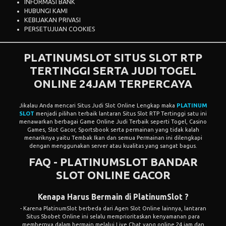
INFORMASI BANK
HUBUNGI KAMI
KEBIJAKAN PRIVASI
PERSETUJUAN COOKIES
PLATINUMSLOT SITUS SLOT RTP
TERTINGGI SERTA JUDI TOGEL
ONLINE 24JAM TERPERCAYA
Jikalau Anda mencari Situs Judi Slot Online Lengkap maka
PLATINUM
SLOT
menjadi pilihan terbaik lantaran Situs Slot RTP Tertinggi satu ini
menawarkan berbagai Game Online Judi Terbaik seperti Togel, Casino
Games, Slot Gacor, Sportsbook serta permainan yang tidak kalah
menariknya yaitu Tembak Ikan dan semua Permainan ini dilengkapi
dengan menggunakan server atau kualitas yang sangat bagus.
FAQ - PLATINUMSLOT BANDAR
SLOT ONLINE GACOR
Kenapa Harus Bermain di PlatinumSlot ?
- Karena PlatinumSlot berbeda dari Agen Slot Online lainnya, lantaran
Situs Sbobet Online ini selalu memprioritaskan kenyamanan para
membernya dalam bermain melalui Live Chat yang online 24 jam dan