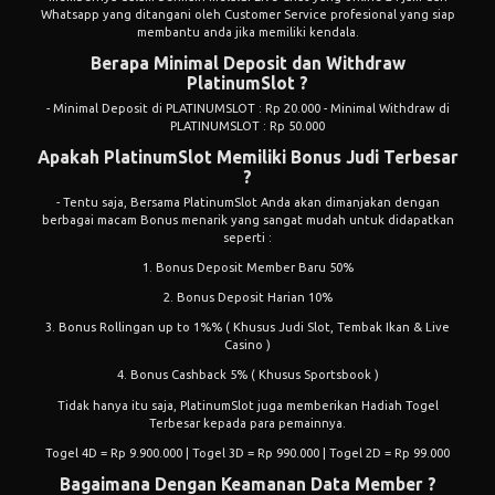
Whatsapp yang ditangani oleh Customer Service profesional yang siap
membantu anda jika memiliki kendala.
Berapa Minimal Deposit dan Withdraw
PlatinumSlot ?
- Minimal Deposit di PLATINUMSLOT : Rp 20.000 - Minimal Withdraw di
PLATINUMSLOT : Rp 50.000
Apakah PlatinumSlot Memiliki Bonus Judi Terbesar
?
- Tentu saja, Bersama PlatinumSlot Anda akan dimanjakan dengan
berbagai macam Bonus menarik yang sangat mudah untuk didapatkan
seperti :
1. Bonus Deposit Member Baru 50%
2. Bonus Deposit Harian 10%
3. Bonus Rollingan up to 1%% ( Khusus Judi Slot, Tembak Ikan & Live
Casino )
4. Bonus Cashback 5% ( Khusus Sportsbook )
Tidak hanya itu saja, PlatinumSlot juga memberikan Hadiah Togel
Terbesar kepada para pemainnya.
Togel 4D = Rp 9.900.000 | Togel 3D = Rp 990.000 | Togel 2D = Rp 99.000
Bagaimana Dengan Keamanan Data Member ?