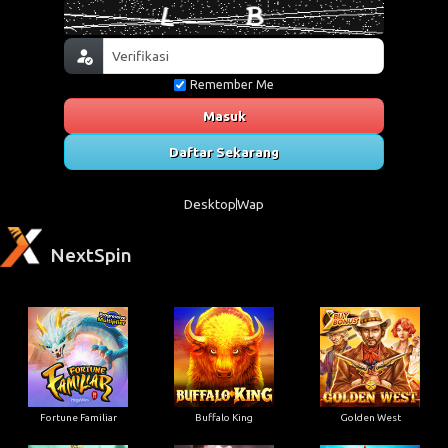
Remember Me
Masuk
Daftar Sekarang
Desktop
Wap
NextSpin
Fortune Familiar
Buffalo King
Golden West