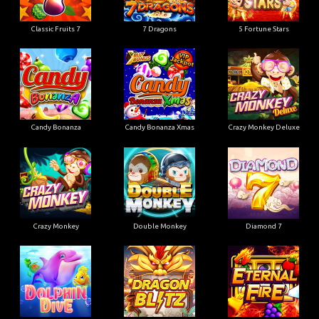
Classic Fruits 7
7 Dragons
5 Fortune Stars
Candy Bonanza
Candy Bonanza Xmas
Crazy Monkey Deluxe
Crazy Monkey
Double Monkey
Diamond 7