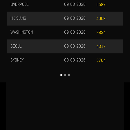
AMSTERDAM
08-08-2026
0369
MALAYSIA
08-08-2026
6851
LAS VEGAS
08-08-2026
6183
BRAZIL
08-08-2026
1022
LONDON
08-08-2026
5842