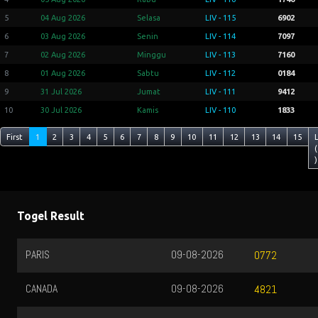
5
04 Aug 2026
Selasa
LIV - 115
6902
6
03 Aug 2026
Senin
LIV - 114
7097
7
02 Aug 2026
Minggu
LIV - 113
7160
8
01 Aug 2026
Sabtu
LIV - 112
0184
9
31 Jul 2026
Jumat
LIV - 111
9412
10
30 Jul 2026
Kamis
LIV - 110
1833
First
1
2
3
4
5
6
7
8
9
10
11
12
13
14
15
(
)
Togel Result
PARIS
09-08-2026
0772
CANADA
09-08-2026
4821