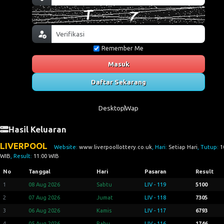
Remember Me
Masuk
Daftar Sekarang
Desktop
Wap
Hasil Keluaran
LIVERPOOL
Website:
www.liverpoollottery.co.uk
, Hari:
Setiap Hari
, Tutup:
1
WIB
, Result:
11:00 WIB
No
Tanggal
Hari
Pasaran
Result
1
08 Aug 2026
Sabtu
LIV - 119
5100
2
07 Aug 2026
Jumat
LIV - 118
7305
3
06 Aug 2026
Kamis
LIV - 117
6793
4
05 Aug 2026
Rabu
LIV - 116
1746