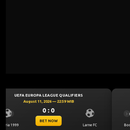
UEFA CHAMPIONS LEAGUE QUALIFIERS
August 11, 2026 — 22:59 WIB
0 : 0
Previous
Ne
BET NOW
C
Bodo Glimt
Union Saint-Gill