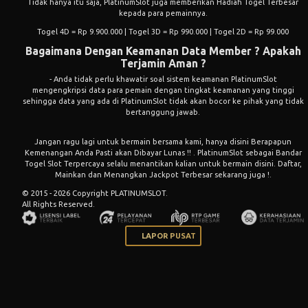
Tidak hanya itu saja, PlatinumSlot juga memberikan Hadiah Togel Terbesar
kepada para pemainnya.
Togel 4D = Rp 9.900.000 | Togel 3D = Rp 990.000 | Togel 2D = Rp 99.000
Bagaimana Dengan Keamanan Data Member ? Apakah
Terjamin Aman ?
- Anda tidak perlu khawatir soal sistem keamanan PlatinumSlot
mengengkripsi data para pemain dengan tingkat keamanan yang tinggi
sehingga data yang ada di PlatinumSlot tidak akan bocor ke pihak yang tidak
bertanggung jawab.
Jangan ragu lagi untuk bermain bersama kami, hanya disini Berapapun
Kemenangan Anda Pasti akan Dibayar Lunas !! . PlatinumSlot sebagai Bandar
Togel Slot Terpercaya selalu menantikan kalian untuk bermain disini. Daftar,
Mainkan dan Menangkan Jackpot Terbesar sekarang juga !.
© 2015 - 2026 Copyright PLATINUMSLOT.
All Rights Reserved.
LAPOR PUSAT