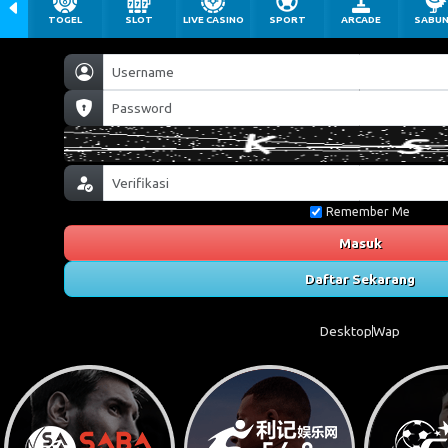
TOGEL
SLOT
LIVE CASINO
SPORT
ARCADE
SABU
Remember Me
Masuk
Daftar Sekarang
Desktop
Wap