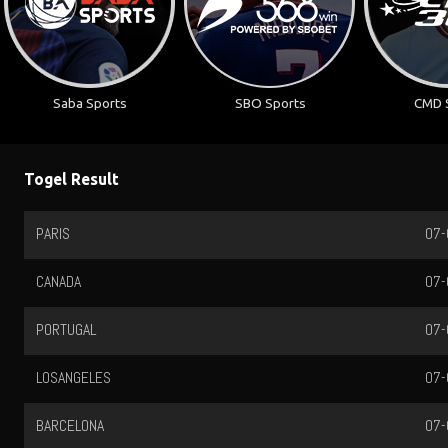
Saba Sports
SBO Sports
CMD 
Togel Result
PARIS
07-
CANADA
07-
PORTUGAL
07-
LOSANGELES
07-
BARCELONA
07-