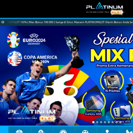
 SLOT 100% ( Max Bonus 100.000 ) hanya di Situs Maxwin PLATINUMSLOT. Klaim Bonus Anda Sekarang 