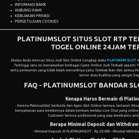
INFORMASI BANK
HUBUNGI KAMI
KEBIJAKAN PRIVASI
PERSETUJUAN COOKIES
PLATINUMSLOT SITUS SLOT RTP TE
TOGEL ONLINE 24JAM TE
Jikalau Anda mencari Situs Judi Slot Online Lengkap maka
PLATINUM SLOT
m
Tertinggi satu ini menawarkan berbagai Game Online Judi Terbaik seperti T
serta permainan yang tidak kalah menariknya yaitu Tembak Ikan dan semua 
server atau kualitas yang sangat ba
FAQ - PLATINUMSLOT BANDAR SL
Kenapa Harus Bermain di Platin
- Karena PlatinumSlot berbeda dari Agen Slot Online lainnya, lantaran Situ
kenyamanan para membernya dalam bermain melalui Live Chat yang online
Customer Service profesional yang siap membantu anda 
Berapa Minimal Deposit dan Withdraw 
- Minimal Deposit di PLATINUMSLOT : Rp 20.000 - Minimal Withd