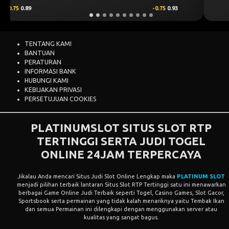
.93
0.75
0.77
-0.75
-0.9
TENTANG KAMI
BANTUAN
PERATURAN
INFORMASI BANK
HUBUNGI KAMI
KEBIJAKAN PRIVASI
PERSETUJUAN COOKIES
PLATINUMSLOT SITUS SLOT RTP
TERTINGGI SERTA JUDI TOGEL
ONLINE 24JAM TERPERCAYA
Jikalau Anda mencari Situs Judi Slot Online Lengkap maka
PLATINUM SLOT
menjadi pilihan terbaik lantaran Situs Slot RTP Tertinggi satu ini menawarkan
berbagai Game Online Judi Terbaik seperti Togel, Casino Games, Slot Gacor,
Sportsbook serta permainan yang tidak kalah menariknya yaitu Tembak Ikan
dan semua Permainan ini dilengkapi dengan menggunakan server atau
kualitas yang sangat bagus.