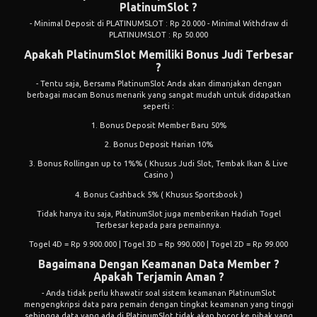
PlatinumSlot ?
- Minimal Deposit di PLATINUMSLOT : Rp 20.000 - Minimal Withdraw di
PLATINUMSLOT : Rp 50.000
Apakah PlatinumSlot Memiliki Bonus Judi Terbesar
?
- Tentu saja, Bersama PlatinumSlot Anda akan dimanjakan dengan
berbagai macam Bonus menarik yang sangat mudah untuk didapatkan
seperti :
1. Bonus Deposit Member Baru 50%
2. Bonus Deposit Harian 10%
3. Bonus Rollingan up to 1%% ( Khusus Judi Slot, Tembak Ikan & Live
Casino )
4. Bonus Cashback 5% ( Khusus Sportsbook )
Tidak hanya itu saja, PlatinumSlot juga memberikan Hadiah Togel
Terbesar kepada para pemainnya.
Togel 4D = Rp 9.900.000 | Togel 3D = Rp 990.000 | Togel 2D = Rp 99.000
Bagaimana Dengan Keamanan Data Member ?
Apakah Terjamin Aman ?
- Anda tidak perlu khawatir soal sistem keamanan PlatinumSlot
mengengkripsi data para pemain dengan tingkat keamanan yang tinggi
sehingga data yang ada di PlatinumSlot tidak akan bocor ke pihak yang