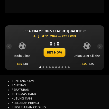
LEAGUE QUALIFIERS
UEFA EUROPA LEAGUE 
26 — 22:59 WIB
August 11, 2026 — 2
: 0
0 : 0
Previous
Next
 NOW
BET NOW
Union Saint-Gilloise
FC Iberia 1999
-0.75
-0.95
0.75
0.88
TENTANG KAMI
BANTUAN
PERATURAN
INFORMASI BANK
HUBUNGI KAMI
KEBIJAKAN PRIVASI
PERSETUJUAN COOKIES