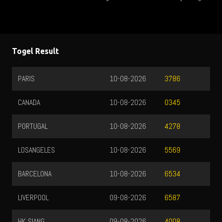
Togel Result
PARIS
10-08-2026
3786
CANADA
10-08-2026
0345
PORTUGAL
10-08-2026
4278
LOSANGELES
10-08-2026
5569
BARCELONA
10-08-2026
6534
LIVERPOOL
09-08-2026
6587
HK SIANG
09-08-2026
4008