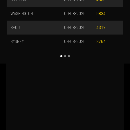
WASHINGTON
09-08-2026
9834
SEOUL
09-08-2026
4317
SYDNEY
09-08-2026
3764