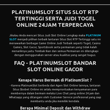
PLATINUMSLOT SITUS SLOT RTP
TERTINGGI SERTA JUDI TOGEL
ONLINE 24JAM TERPERCAYA
Jikalau Anda mencari Situs Judi Slot Online Lengkap maka
PLATINUM
SLOT
menjadi pilihan terbaik lantaran Situs Slot RTP Tertinggi satu ini
menawarkan berbagai Game Online Judi Terbaik seperti Togel, Casino
Games, Slot Gacor, Sportsbook serta permainan yang tidak kalah
menariknya yaitu Tembak Ikan dan semua Permainan ini dilengkapi
dengan menggunakan server atau kualitas yang sangat bagus.
FAQ - PLATINUMSLOT BANDAR
SLOT ONLINE GACOR
Kenapa Harus Bermain di PlatinumSlot ?
- Karena PlatinumSlot berbeda dari Agen Slot Online lainnya, lantaran
Situs Sbobet Online ini selalu memprioritaskan kenyamanan para
membernya dalam bermain melalui Live Chat yang online 24 jam dan
Whatsapp yang ditangani oleh Customer Service profesional yang siap
membantu anda jika memiliki kendala.
Berapa Minimal Deposit dan Withdraw