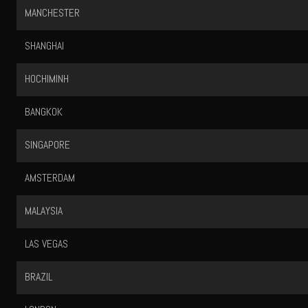
MANCHESTER
SHANGHAI
HOCHIMINH
BANGKOK
SINGAPORE
AMSTERDAM
MALAYSIA
LAS VEGAS
BRAZIL