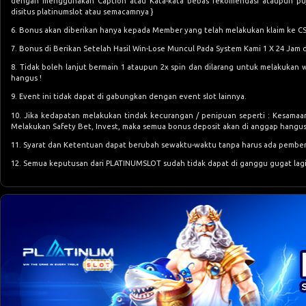
dengan menggunakan Caption atau Kata-kata bebas rekomendasi ataupun pujian
disitus platinumslot atau semacamnya }
6. Bonus akan diberikan hanya kepada Member yang telah melakukan klaim ke CS
7. Bonus di Berikan Setelah Hasil Win-Lose Muncul Pada System Kami 1 X 24 Jam 
8. Tidak boleh lanjut bermain 1 ataupun 2x spin dan dilarang untuk melakukan 
hangus !
9. Event ini tidak dapat di gabungkan dengan event slot lainnya.
10. Jika kedapatan melakukan tindak kecurangan / penipuan seperti : Kesamaan
Melakukan Safety Bet, Invest, maka semua bonus deposit akan di anggap hangus
11. Syarat dan Ketentuan dapat berubah sewaktu-waktu tanpa harus ada pember
12. Semua keputusan dari PLATINUMSLOT sudah tidak dapat di ganggu gugat lagi