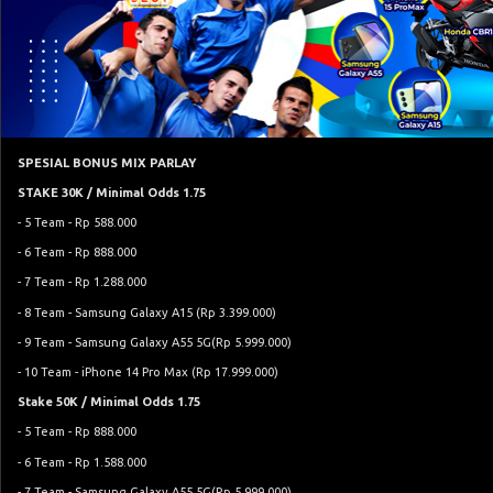
SPESIAL BONUS MIX PARLAY
STAKE 30K / Minimal Odds 1.75
- 5 Team - Rp 588.000
- 6 Team - Rp 888.000
- 7 Team - Rp 1.288.000
- 8 Team - Samsung Galaxy A15 (Rp 3.399.000)
- 9 Team - Samsung Galaxy A55 5G(Rp 5.999.000)
- 10 Team - iPhone 14 Pro Max (Rp 17.999.000)
Stake 50K / Minimal Odds 1.75
- 5 Team - Rp 888.000
- 6 Team - Rp 1.588.000
- 7 Team - Samsung Galaxy A55 5G(Rp 5.999.000)