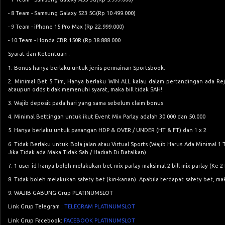
- 8 Team - Samsung Galaxy S23 5G(Rp 10.499.000)
- 9 Team - iPhone 15 Pro Max (Rp 22.999.000)
- 10 Team - Honda CBR 150R (Rp 38.888.000
Syarat dan Ketentuan :
1. Bonus hanya berlaku untuk jenis permainan Sportsbook.
2. Minimal Bet 5 Tim, Hanya berlaku WIN ALL kalau dalam pertandingan ada Reje
ataupun odds tidak memenuhi syarat, maka bill tidak SAH!
3. Wajib deposit pada hari yang sama sebelum claim bonus
4. Minimal Bettingan untuk ikut Event Mix Parlay adalah 30.000 dan 50.000
5. Hanya berlaku untuk pasangan HDP & OVER / UNDER (HT & FT) dan 1 x 2
6. Tidak Berlaku untuk Bola jalan atau Virtual Sports (Wajib Harus Ada Minimal 1 T
Jika Tidak ada Maka Tidak Sah / Hadiah Di Batalkan)
7. 1 user id hanya boleh melakukan bet mix parlay maksimal 2 bill mix parlay (Ke 2
8. Tidak boleh melakukan safety bet (kiri-kanan). Apabila terdapat safety bet, m
9. WAJIB GABUNG Grup PLATINUMSLOT
Link Grup Telegram :
TELEGRAM PLATINUMSLOT
Link Grup Facebook:
FACEBOOK PLATINUMSLOT