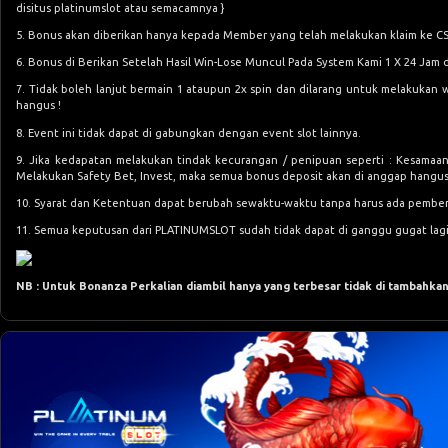
disitus platinumslot atau semacamnya }
5. Bonus akan diberikan hanya kepada Member yang telah melakukan klaim ke CS
6. Bonus di Berikan Setelah Hasil Win-Lose Muncul Pada System Kami 1 X 24 Jam 
7. Tidak boleh lanjut bermain 1 ataupun 2x spin dan dilarang untuk melakukan 
hangus !
8. Event ini tidak dapat di gabungkan dengan event slot lainnya.
9. Jika kedapatan melakukan tindak kecurangan / penipuan seperti : Kesamaan 
Melakukan Safety Bet, Invest, maka semua bonus deposit akan di anggap hangus
10. Syarat dan Ketentuan dapat berubah sewaktu-waktu tanpa harus ada pember
11. Semua keputusan dari PLATINUMSLOT sudah tidak dapat di ganggu gugat lagi
NB : Untuk Bonanza Perkalian diambil hanya yang terbesar tidak di tambahkan