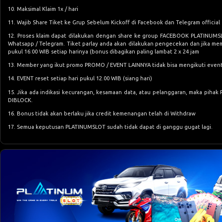
10. Maksimal Klaim 1x / hari
11. Wajib Share Tiket ke Grup Sebelum Kickoff di Facebook dan Telegram official
12. Proses klaim dapat dilakukan dengan share ke group FACEBOOK PLATINUMS
Whatsapp / Telegram. Tiket parlay anda akan dilakukan pengecekan dan jika me
pukul 16:00 WIB setiap harinya (bonus dibagikan paling lambat 2 x 24 jam
13. Member yang ikut promo PROMO / EVENT LAINNYA tidak bisa mengikuti event 
14. EVENT reset setiap hari pukul 12.00 WIB (siang hari)
15. Jika ada indikasi kecurangan, kesamaan data, atau pelanggaran, maka p
DIBLOCK.
16. Bonus tidak akan berlaku jika credit kemenangan telah di Withdraw
17. Semua keputusan PLATINUMSLOT sudah tidak dapat di ganggu gugat lagi.