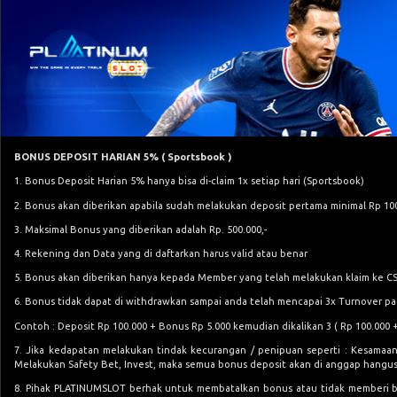
BONUS DEPOSIT HARIAN 5% ( Sportsbook )
1. Bonus Deposit Harian 5% hanya bisa di-claim 1x setiap hari (Sportsbook)
2. Bonus akan diberikan apabila sudah melakukan deposit pertama minimal Rp 10
3. Maksimal Bonus yang diberikan adalah Rp. 500.000,-
4. Rekening dan Data yang di daftarkan harus valid atau benar
5. Bonus akan diberikan hanya kepada Member yang telah melakukan klaim ke CS k
6. Bonus tidak dapat di withdrawkan sampai anda telah mencapai 3x Turnover pa
Contoh : Deposit Rp 100.000 + Bonus Rp 5.000 kemudian dikalikan 3 ( Rp 100.000 +
7. Jika kedapatan melakukan tindak kecurangan / penipuan seperti : Kesamaan 
Melakukan Safety Bet, Invest, maka semua bonus deposit akan di anggap hangus
8. Pihak PLATINUMSLOT berhak untuk membatalkan bonus atau tidak memberi 