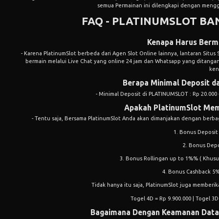
semua Permainan ini dilengkapi dengan menggu
FAQ - PLATINUMSLOT BA
Kenapa Harus Berma
- Karena PlatinumSlot berbeda dari Agen Slot Online lainnya, lantaran Sit
bermain melalui Live Chat yang online 24 jam dan Whatsapp yang ditangan
ken
Berapa Minimal Deposit d
- Minimal Deposit di PLATINUMSLOT : Rp 20.000
Apakah PlatinumSlot Memi
- Tentu saja, Bersama PlatinumSlot Anda akan dimanjakan dengan berb
1. Bonus Deposi
2. Bonus Depo
3. Bonus Rollingan up to 1%% ( Khusus
4. Bonus Cashback 5%
Tidak hanya itu saja, PlatinumSlot juga memberi
Togel 4D = Rp 9.900.000 | Togel 3D
Bagaimana Dengan Keamanan Data