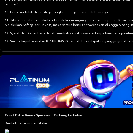
hangus !
10. Event ini tidak dapat di gabungkan dengan event slot lainnya.
11. Jika kedapatan melakukan tindak kecurangan / penipuan seperti : Kesamaan
Melakukan Safety Bet, Invest, maka semua bonus deposit akan di anggap hangus
12. Syarat dan Ketentuan dapat berubah sewaktu-waktu tanpa harus ada pember
13. Semua keputusan dari PLATINUMSLOT sudah tidak dapat di ganggu gugat lagi
Event Extra Bonus Spaceman Terbang ke bulan
Berikut perhitungan Stake :